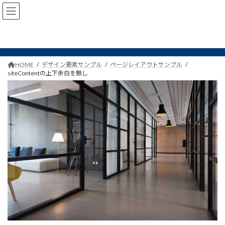
コ
ナ
ン
ビ
siteContentの上下余白を無し
テ
ゲ
ン
ー
ツ
シ
へ
ョ
ス
ン
HOME
デザイン要素サンプル
ページレイアウトサンプル
siteContentの上下余白を無し
キ
に
ッ
移
プ
動